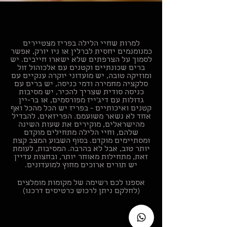
למרות שחיי הלילה בפריז מצטיירים
כמנומנמים יחסית לברלין או ניו יורק, אפשר
לסמוך על הצרפתים שלא ישארו חייבים. יש
ברים שכונתיים וקטנים עם אלכוהול זול
ומוזיקה טובה, יש מועדוני יוקרה ענקיים עם
סלקציה מחמירה ודמי כניסה, יש ברים עם
כניסה סודית שצריך להכיר, יש מסיבות
גדולות עם דיג'ייז מפורסמים, או בר-יין
קטנים ואיכותיים - בפריז יש הכל מהכל ואף
אחד לא נשאר משועמם. הפריזאים, להבדיל
מהישראלים, מוקירים את שעות השינה
שלהם, וחיי הלילה מתחילים מוקדם
ומסתיימים מוקדם. בסוף השבוע המצב קצת
יותר טוב, אבל לא בהרבה. המסיבות, לעומת
זאת, מתחילות מאוחר יותר, ובחצות עדיין
יש תורים ארוכים מחוץ למועדונים.
אספנו לכם רשימה של מקומות מומלצים
(לחלקם ניתן לרכוש כרטיסים דרכנו)