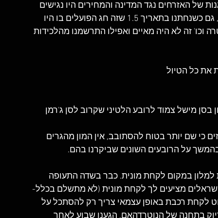
נות של האזרחים נגד המדינה והמחירים היו נגישים 
הרבה יותר. חייבת לציין שלא הרגשנו שום עוינות, גם כשנחתנו בתאריך 1.5 שזה חג הפועלים בו היו 
רה וכו' זה לא היה מאיים ואפילו התרשמנו מהלכידות 
 בסן מישל צמוד לרובע הלטיני שקרוב לסן ג'רמן 
ם כי שם יותר בטוח להסתובב, אין המון מהגרים 
בהמשך על הרובעים השונים שביקרנו בהם.
למלון במקום לקחת מונית. כבר בשדה התעופה 
 ישראלים מציעים לך לקחת מונית (לא מתשלם בכלל- 
ו ברכבת). נורא פשוט לקחת רכבת באופן עצמאי צריך רק להסתכל על 
דיוק בתחנה של הנוטרדהאם, הגענו שבוע לאחר 