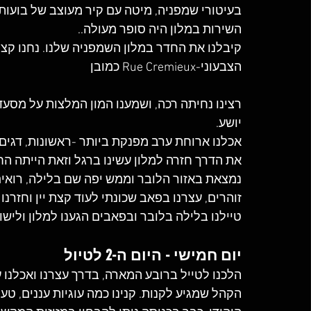
בעיטורי שמפניה, מיטה עם קיר מעוצב של בועות 
השירות במלון היה סופר מעולה..
קיבלנו את החדר במלון השמפניה שלנו. נחנו קצת 
הצבעוני-Rue Cremieux כמובן 
רצינו נחיתה רכה, ושמענו המון המלצות על מסעד
יושע.
אכלנו ארוחת ערב מפנקת ביותר -ראשונות, דגים 
את הדרך חזרה למלון עשינו ברגל וזאת הייתה הח
נמצאת באזור הלובר וממש יפה שם בלילה, רואים
זוהרים, עצרנו בפאב שכונתי לעוד קצת יין וחזרנו 
טיילנו בלילה בלובר ובפאבים הגענו למלון ולישון
יום חמישי - היום ה-2 לטיול
הלכנו לטייל ברובע המארה, בדרך עצרנו ואכלנו ע
הקהל שמגיע לקנות. קנינו כמה עוגיות עננים, טע