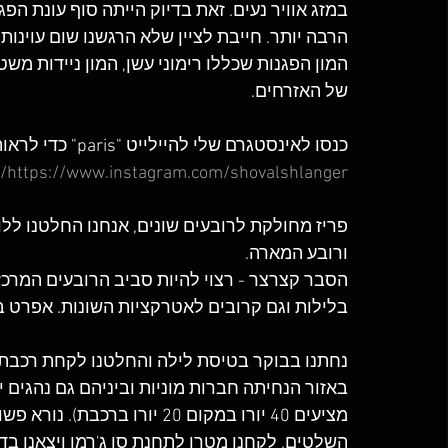
במזג אוויר נעים. זאת בדיוק הייתה סוף עונת הפג
המון הפגנות שכללו רימוני עשן, המון ניידות משט
של האזרחים.
כנסו לאינסטגרם שלי להיילייט "paris" כדי לראות את כל הטיול 
https://www.instagram.com/shovalshlanger/
פריז מחולקת לרובעים שונים, אנחנו החלטנו ללון
ורובע המארה.
הסבר קצרצר - רצוי להיות סביב הרובעים המרכזי
בלילות וגם קרובים לאטרקציות השונות. אפרט 
נחתנו בבוקר בטיסת לילה והחלטנו לקחת רכבת 
באזור הנחיתה חברות מוניות וביניהם גם נהגים
מציעים 40 יורו במקום 20 יור
השלטים. לקחנו מטרו לתחנת סן ג'רמן ויצאנו ב