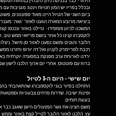
היהודי, כבר בכניסה ניתן להבחין במזוזות המקש
ובכלל בפריז יש המון חנויות וינטג' מגניבות עם
ביום השני של הטיול היינו מאוד ספונטנים, פשוט 
ביציאה מרובע המארה הגענו לאזור "גאה" מעברי 
המשכנו לכיוון פומפידו-  טיילנו באזור ונכנסו 
לוקסברג קנינו כל אחר בושם פריזאי ממש טוב. ה
הלובר והגנים ומשם נסענו לאזור סן מישל. ניצלו
רכבת לפריימרק לקניון ואל דה יורופ וחזרנו ממש
ירדנו לארוחת ערב מפנקת במסעדה יוקרתית באזור
ברווז עם פוטטוס, אחרי יום ארוך הלכנו לישון שב
יום שישי - היום ה-3 לטיול
התחלנו בסיור בגני לוקסמבורג שהתאהבתי בהם מ
ופינות ישיבה, שדרות פרחים צבעוניות וסמטאות.
בעוגת תותים.
משם חצינו את גשר המנעולים הישן שאגב כבר אין
עץ. הלכנו לאזור הלובר לטייל קצת באזור וממש