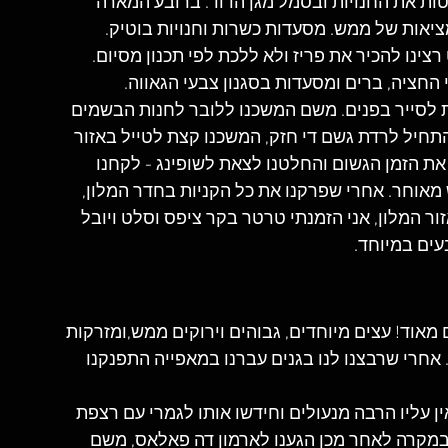
טות את החנויות ובסמל מגן הדוד. ברובע המארה 
 מציאות של ממש. מסעדות כשרות וחנויות בוטיק.
רצינו להכיר את פריז ולא ללכת לפי תכנון מסיום.
החציה, ברים ומסעדות בסגנון צבעי הגאווה.
קצת לסייר בפנים. משם המשכנו ללובר לחנות הבשמים 
תחיל לרדת גשם די חזק, המשכנו קצת לטייל באזור 
 את הזמן הגשום והחלטנו לצאת לשופינג - לקחנו 
 מאוחר. אחרי שפרקנו את כל הקניות בחדר המלון, 
 המלון, אני הזמנתי טרטר בקר ציפס וסלט ויובל 
עים במיוחד.
אוד! עצים מיוחדים, גבוהים וירוקים ממש,ומזרקות 
 אחרי שרבצנו לנו בגנים עברנו במאפייה התפנקנו 
 עליו הרבה מנעולים וחידשו אותו לגמרי עם רצפת 
 במקרה לאחר מכן הגענו לארמון דה פאלאס, משם 