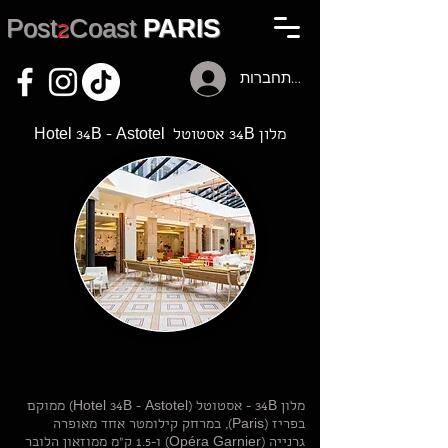
Post
2
Coast
PARIS
להתחברות
מלון 34B אסטוטל Hotel 34B - Astotel
מלון 34B - אסטוטל (Hotel 34B - Astotel) ממוקם
בפריז (Paris), במרחק קילומטר אחד מאופרה
גרנייה (Opéra Garnier) ו-1.5 ק"מ ממוזאון הלובר