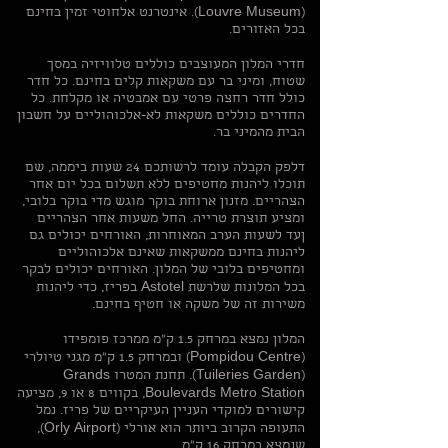
(Louvre Museum). אינטרנט אלחוטי זמין בחינם
בכל האזורים.
חדרי המלון המעוצבים כוללים טלוויזיה במסך
שטוח, ומיני בר עם משקאות קלים בחינם. כל חדר
כולל חדר רחצה פרטי עם אמבטיה או מקלחת. כל
החדרים כוללים משקאות לא-אלכוהוליים על חשבון
הבית מהמיני בר.
דלפק הקבלה עומד לרשותכם 24 שעות ביממה, שם
תוכלו ליהנות מחטיפים ללא תשלום בכל יום אחר
הצהריים. מזנון ארוחת בוקר מוגש מדי בוקר בלובי,
ומציע תוצרת טרייה. החל משעות אחר הצהריים
ןעד לשעות הערב המאוחרות, האורחים יכולים גם
ליהנות בחינם ממשקאות שאינם אלכוהוליים
ומחטיפים בלובי של המלון. האורחים יכולים לבקר
בכל המלונות שלרשת Astotel בפריז, כדי ליהנות
משירות זה של משקה או חטיף בחינם.
המלון נמצא במרחק 1.5 ק"מ ממרכז פומפידו
(Pompidou Centre) ובמרחק 1.5 ק"מ מגני טיולרי
(Tuileries Garden). תחנת המטרו Grands
Boulevards Metro Station, בקווים 8 או 9, מציעה
קישורים למוקדי העניין העיקריים של פריז. נמל
התעופה הקרוב ביותר הוא אורלי (Orly Airport),
שנמצא במרחק 16 ק"מ.