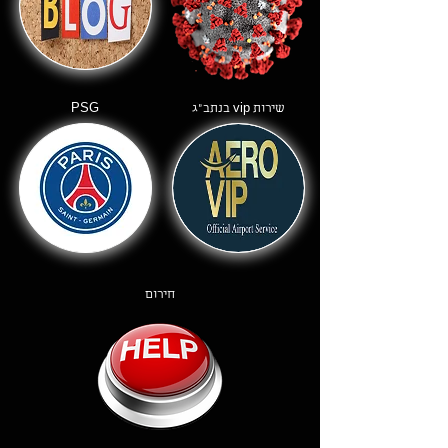
שירות vip בנתב"ג
PSG
חירום