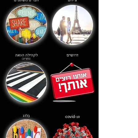
צילום
חברים משתפים
דרושים
לקהילה הגאה
(בקרוב)
בלוג
covid-19