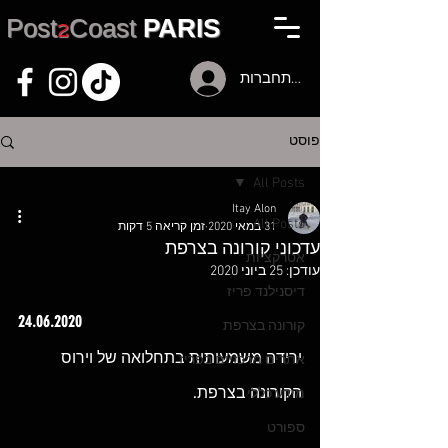
Post
2
Coast
PARIS
להתחברות
פוסט
All Posts
Itay Alon
All Posts
31 במאי 2020
זמן קריאה 5 דקות
עדכוני קורונה בצרפת
אטרקציות
עודכן:
25 ביוני 2020
דיסנילנד פריז
24.06.2020
קורונה בצרפת
ירידה משמעותית בתחלואה של וירוס 
אתרים מרכזיים בפריז
הקורונה בצרפת. 
מידע כללי
ספורט