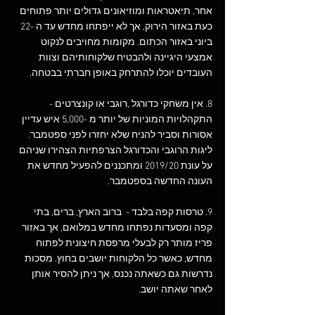
אחר, תיאטראות ומוזיאונים גדולים יותר פתוחים 
כעת באזור הירוק, אך לא ייפתחו מחדש עד ה -22 
ביוני באזור הכתום. מקומות מחויבים לנקוט 
אמצעי היגיינה ולהבטיח שלקוחותיהם וצוות 
העובדים יוכלו להתרחק באופן חברתי בבטחה.   
8. אין משחקי כדורגל ,רוגבי או קונצרטים - 
התקהלויות המוניות של יותר מ -5,000 איש עדיין 
אסורות וסביר להניח שלא יחזרו לפני ספטמבר. 
ליגות הרוגבי והכדורגל הצרפתיות הצהירו שניהם 
על עונת 2019/20 ומתכננים להפעיל מחדש את 
העונה החדשה בספטמבר.  
9. טרסות קפה בלבד -  ברוב הארץ, ברים, בתי 
קפה ומסעדות נפתחו מחדש במלואם, אך באזור 
פריז מותר רק לבעלי מרפסת חיצונית לפתוח 
מחדש, כאשר כל הלקוחות יושבים בחוץ. מסכות 
נדרשות גם כשאתה נכנס, אך ניתן להסיר אותן 
לאחר שאתה יושב.  