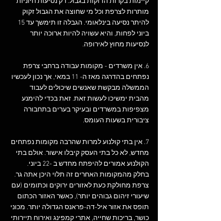
קיימות בקרות הדוקות בגבול. רק נסיעות חיוניות 
מותרות לצרפת וכל מי שחוצה את הגבול זקוק 
להיתר נסיעה בינלאומי. הגבלה זו תימשך עד 15 
ביוני לפחות, והיא עשויה להיות ארוכה יותר 
לנסיעות מחוץ לאירופה.  
6. אין משרדים - מקומות עבודה ברחבי צרפת 
נפתחים בהדרגה מאז ה- 11 במאי, אך נכון לעכשיו 
הממשלה מבקשת שאנשים שיכולים לעבוד 
מהבית ימשיכו לעשות זאת. זאת בכדי להימנע 
מצפיפות במשרדים ובעיקר בערים בתחבורה 
ציבורית בשעות העומס.   
7. אין בתי קולנוע למרות שהרבה מקומות נפתחים 
מחדש, לא כל בתי העסק קיבלו אישור. אולם בתי 
הקולנוע אמורים להיפתח מחדש ב -22 ביוני. 
בחלק מהמקומות האחרים זה תלוי היכן אתה גר. 
צרפת מחולקת כעת לאזורים ירוקים וכתומים (עם 
שיעורי זיהום גבוהים יותר), כאשר האזור הכתום 
תופס את אזור איל-דה-פראנס הגדולה יותר. מכוני 
כושר, בריכות שחייה, אתרי קמפינג ואירוח תיירותי 