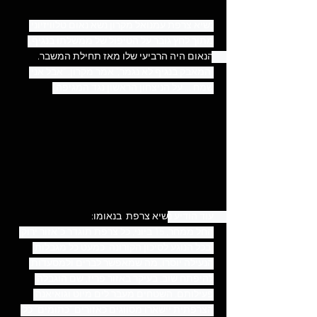
נשיא צרפת עמנואל מקרון נשא נאום טלוויזיוני 
מתוך לחץ גובר על הטיפול של ממשלתו בנגיף. 
הנאום היה הרביעי שלו מאז תחילת המשבר. 
"המאבק בנגיף לא נגמר," אמר מקרון. "אבל אני 
שמח ... על הניצחון הראשון נגד המגיפה."
עוד 
הודיע 
נשיא צרפת  ​בנאומו:  
החל ממחר, 15 ביוני, כל צרפת תוגדר כ"אזור ירוק 
"בכל הנוגע לסיכון הקורונה. כמעט כל מגבלות 
הנעילה יוסרו, מה שמאפשר לברים ולמסעדות 
להיפתח שוב, בעיקר באזור פריז, שם הוגבלה 
פעילותם. השטחים מעבר לים מיוט וגואיאנה 
הצרפתית יישארו מסווגים כאזורים "כתומים" כל 