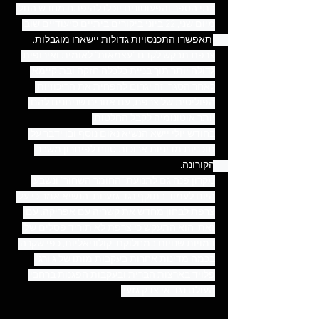
בתי הספר והפעוטונים יוכלו להיפתח מחדש החל 
מיום שני, 22 ביוני ביקורים ביתיים סיעודיים שוב 
יתאפשרו התכנסויות גדולות יישארו מוגבלות. 
צרפת תבקש לקדם "עצמאות" לאומית ואירופית 
גדולה יותר תוך בניית כלכלה חזקה ובת קיימא 
לאחר הסגר. זה יגרום להפחית את הריכוזיות 
הפוליטית של צרפת, עם אזורים שניתנים להם 
יותר אוטונומיה לקבל החלטות.
בחודש יולי יישא הנשיא נאום נוסף ובו ידבר על 
תוכניות מדיניות ארוכות טווח לפיתרון משבר 
הקורונה. 
מקרון פנה גם לתנועת "החומר השחור" ונשבע 
היום לעמוד בתוקף נגד גזענות. הנשיא אמר כי על 
צרפת לבחון מחדש את קשריה עם אפריקה. עם 
זאת, הוא התעקש כי צרפת לא תוריד פסלים של 
דמויות שנויות במחלוקת, קולוניאליות, כפי שקרה 
בכמה מדינות אחרות בעקבות מותו של ג'ורג' 
פלויד בארצות הברית ובעקבות הפגנות ברחבי 
העולם נגד אי צדק גזעי.