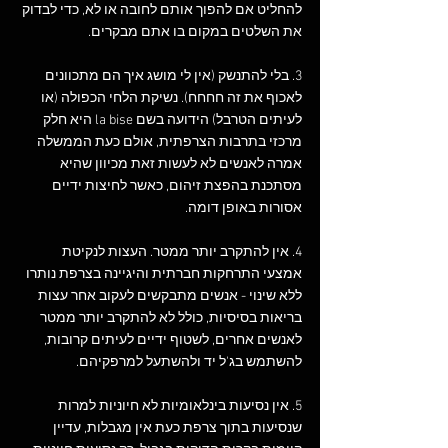
להחליט אם להפוך אותם לחובה או לא, כדי לבדוק 
את השלטים במקום בו אתם מבקרים.  
3. בלי להתנשק (אין לי מושג איך הם מתכוונים 
לאכוף את זה חחחח). נשיקת הלחי הכפולה (או 
לעיתים הטרבל) הידועה בשם la bise היא חלק 
מרכזי בתרבות הצרפתית, אולם כעת הממשלה 
אמרה לאנשים לא לעשות זאת מכיוון שהיא 
מסתכנת בהפצת זיהום, כאשר לחיצות ידיים 
אסורות באופן דומה.  
4. אין להתקרב יותר ממטר. העצות לנקיטת 
אמצעי התרחקות חברתית והיגיינה בצרפת נותרו 
ללא שינוי - אנשים מתבקשים לעקוב אחר עצות 
בריאות בסיסיות, כולל לא להתקרב יותר ממטר 
לאנשים אחרים, לשטוף ידיים לעיתים קרובות, 
להשתמש בג'ל יד ולהשתעל למרפקיהם.   
5. אין נסיעות בינלאומיות לא חיוניות למרות 
שנסיעות בתוך צרפת כעת אין מגבלות, עדיין 