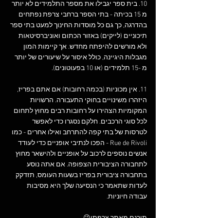
10. בית ספר יגבילו את מספר התלמידים לא יותר 
מ 15 בכיתה - בתי הספר ברחבי צרפת נפתחים 
בהדרגה, כך גם כל מוסדות החינוך למעט בתי ספר 
תיכוניים (לייקים) באזור הכתום ואוניברסיטאות 
ולא מורשים להיפתח מחדש. אך קיימות המון 
מגבלות היגיינה, כולל איסור על שיעורים של יותר 
מ -15 תלמידים (או 10 בפעוטונים).   
11. אין מכוניות (בכמה רחובות) אם אתם בפריז, 
היזהרו משינויים בחוקי התעבורה. הרשויות 
המקומיות הצהירו על רחובות רבים מחוץ לתחום 
לכל סוגי הרכבים. חלקם נסגרו כדי לאפשר 
לטרסות של בתי קפה להתרחב ואילו אחרים - כמו 
Rue de Rivoli - הפכו לנתיבי אופניים כדי לעודד 
אנשים נוספים לרכוב על אופניים ולהישאר מחוץ 
לתחבורה הציבורית הצפופה. אם אתה נוסע 
בתחבורה ציבורית בפריז בשעות העומס, תזדקק 
לעדות שתאמר כי הנסיעה שלך היא מסיבות 
עבודה חיוניות.  