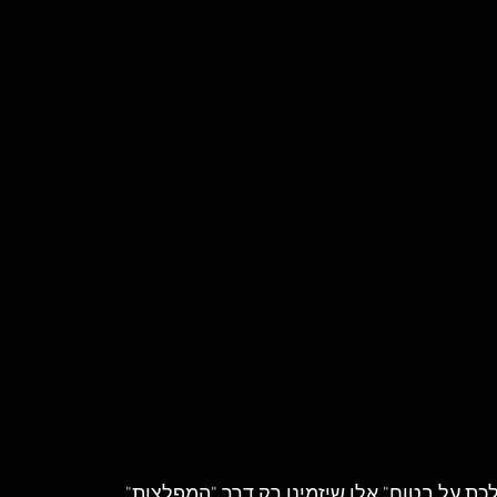
כת על בטוח" אלו שיזמינו רק דרך "המפלצות" 