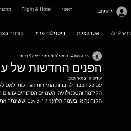
ראשי
Flight & Hotel
תחבור
להתחברות
All Posts
אטרקציות
דיסנילנד פריז
קורונה בצר
Itay Alon
14 במאי 2020
זמן קריאה 5 דקות
הפנים החדשות של עו
עודכן:
18 במאי 2020
עם כל הכבוד לחברות התיירות הגדולות, לאט לא
הקידמה והטכנולוגיה, השמיים הפתוחים עושים רק
הקורונה או בשמה הלועזי Covid-19, ששינתה את כל כללי המשחק בענף הזה וללקוח זה עושה רק טוב.