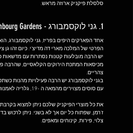
סלסלת פיקניק ארוזה מראש.
1. גני לוקסמבורג - Luxembourg Gardens
הפרטי של המלכה מארי דה מדיצ'י. כיום זהו גן ציבורי על 65 דונם במרכז פריז קרוב לשכ
יש הרבה מובלעות קטנות נסתרות עם מדשאות כדי
מכיסאות המתכת הירוקים הקלאסיים, שהרבה פרי
צהריים.
בגני לוקסמבורג יש הרבה פעילויות מהנות כשתסי
עם סוסים מצוירים מהמאה ה -19, גלריה לאמנות, פסלונים, פטאנק ומגרשי טניס.
את כל מוצרי הפיקניק שלכם ניתן למצוא בקרבת 
ז'רמן, שפתוח כל יום אך לא בשני. ניתן לרכוש בד
צלוי, פירות, קינוחים ומאפים.