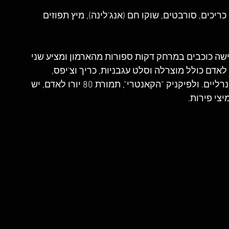
ריכים, סורבטים, שוקו חם (אנג'לינה), מיץ תפוזים 
ישה כוכבים במרחק דקות ספורות מהארמון ומציע שני 
ל שירות פיקניק: פיקניק "טרי" ב -59 יורו לאדם כולל מוצרלה וסלט עגבניות, כריך וצ'יפס, 
גבינה ופירות יבשים, מאפה, סלט פירות, ומים מינרליים. ולפיקניק "הקאנטרי", תמורת 80 יורו לאדם, יש 
צי פירות.