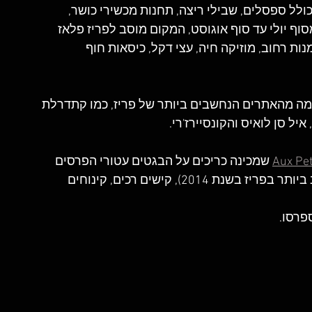
ולל ספסלים, שבילי ריצה, תחנות מכשירי כושר, 
וף יולי עד סוף אוגוסט, המקום מוסב לפריז פלאז 
נות רחוב, מוזיקה חיה, עצי דקל, כיסאות חוף 
 מהאתרים הנחשבים ביותר של פריז, כמו קתדרלת 
איל סן לואיס והקונסיירז'רי.
Aux Pet
 שמכינה כריכים על הבגטים עטורי הפרסים 
שלה (המאפייה זכתה בפרס על הבגט השני הטוב ביותר בפריז בשנת 2014), קישים רכים, קינוחים 
פרסו.