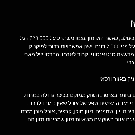
ארמון ורסאי הוא המתחם המלכותי הגדול ביותר בעולם, כאשר הארמון עצמו משתרע על 720,000 רגל 
רבועה והגנים והשטחים הנלווים אליו משתרעים על פני 2,000 דונם. ישנן אפשרויות רבות לפיקניק 
מדשאת סנט אנטוני, קרוב לארמון הפרטי של מארי 
רי.
יק באזור ורסאי.
ים ביותר בצרפת. השוק ממוקם בכיכר גדולה במרחק 
 דוכני מזון המציעים שפע של אוכל שאין כמותו לרבות 
נות, יין, שמפניה, מזון מוכן, קרפים, אוכל מוכן מזרח 
ש גם אזור בשוק עם משאיות מזון שמכינות מזון חם 