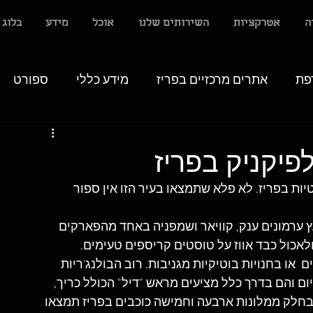
ה
אטרקציות
השירותים שלנו
אוכל
מידע
בלוג
פת
אתרים מרכזיים בפריז
מידע כללי
ספורט
יקניק בפריז
ת בפריז. לא פלא שתמצאו בעיר הזו אין ספור 
 ערמונים ענק, קוויאר ושמפניה באחד מהפארקים 
לאכול כבד אווז על טוסטים קריספים טעימים. 
 או בחנויות בוטיקיות מגניבות. רוב הבולנג'ריות 
יום והם בדרך כלל מציעים מראש "דיל" הכולל כריך, 
 וקינוח במחיר אחד, בין 8 ל -10 יורו. בחלק ממלונות ארבעה וחמישה כוכבים בפריז תמצאו 